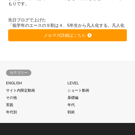
もりです。
先日ブログで上げた
「低学年のエースの９割は４、5年生から凡人化する。凡人化
しないために、、、」
メルマガ詳細はこちら
https://soccer-kateikyousi.com/daihyoublog/archives/7684.htm
l
は非常に大きな反響を得ています。
きっと潜在的に心当たりのある方が多いのではないかと思いま
す。
カテゴリー
サッカーは一人ではできない。
ENGLISH
LEVEL
当たり前と言われるかもしれません。
サイト内限定動画
ショート動画
もちろん個の力
その他
基礎編
一人一人の技術があった上であることは大前提ですが、、、
実践
年代
それでものめり込みすぎて、そこをおざなりにする
年代別
戦術
特に親子で行っているご家庭のお子さんに多いように見えま
す。
こうした現象に本当であればそれぞれのチームのコーチが歯止