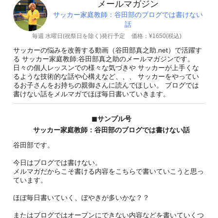
メールマガジン
サッカー家庭教師：谷田部のブログでは書けない
話
毎週 水曜日(祝祭日を除く)発行予定
価格：¥1650(税込)
サッカーの悩みを改善する動画（谷田部真之助.net）で活躍す
る サッカー家庭教師:谷田部真之助のメールマガジンです。
日々の個人レッスンでの様々な気づきや サッカーが上手くな
るような技術的な話や心構えなど、、、 サッカーをやってい
るお子さんをお持ちの親御さんに読んでほしい。 ブログでは
書けない話をメルマガでほぼ毎日書いていきます。
◼︎サンプル号
サッカー家庭教師：谷田部のブログでは書けない話
谷田部です。
今日はブログでは書けない。
メルマガだからこそ書ける内容をこちらで書いていこうと思っ
ています。
ほぼ毎日書いていく、ぼやきが多いかな？？
またはブログではオープンにできない内容などを書いていくつ