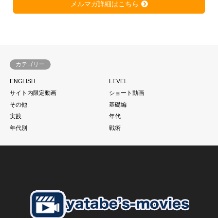
メルマガ詳細はこちら
https://soccer-kateikyousi.com/daihyoublog/archives/7684.htm
l
は非常に大きな反響を得ています。
きっと潜在的に心当たりのある方が多いのではないかと思いま
す。
カテゴリー
サッカーは一人ではできない。
ENGLISH
LEVEL
当たり前と言われるかもしれません。
サイト内限定動画
ショート動画
もちろん個の力
その他
基礎編
一人一人の技術があった上であることは大前提ですが、、、
実践
年代
それでものめり込みすぎて、そこをおざなりにする
年代別
戦術
特に親子で行っているご家庭のお子さんに多いように見えま
す。
こうした現象に本当であればそれぞれのチームのコーチが歯止
めをかける必要があるにも関わらず
さらにそうした親御さんたちを助長するようなドリブル塾の存
在
私がずっと言い続けている
「親御さんの理解」