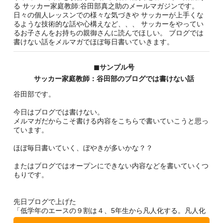
る サッカー家庭教師:谷田部真之助のメールマガジンです。
日々の個人レッスンでの様々な気づきや サッカーが上手くな
るような技術的な話や心構えなど、、、 サッカーをやってい
るお子さんをお持ちの親御さんに読んでほしい。 ブログでは
書けない話をメルマガでほぼ毎日書いていきます。
◼︎サンプル号
サッカー家庭教師：谷田部のブログでは書けない話
谷田部です。
今日はブログでは書けない。
メルマガだからこそ書ける内容をこちらで書いていこうと思っ
ています。
ほぼ毎日書いていく、ぼやきが多いかな？？
またはブログではオープンにできない内容などを書いていくつ
もりです。
先日ブログで上げた
「低学年のエースの９割は４、5年生から凡人化する。凡人化
しないために、、、」