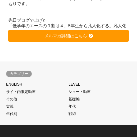
もりです。
先日ブログで上げた
「低学年のエースの９割は４、5年生から凡人化する。凡人化
しないために、、、」
メルマガ詳細はこちら
https://soccer-kateikyousi.com/daihyoublog/archives/7684.htm
l
は非常に大きな反響を得ています。
きっと潜在的に心当たりのある方が多いのではないかと思いま
す。
カテゴリー
サッカーは一人ではできない。
ENGLISH
LEVEL
当たり前と言われるかもしれません。
サイト内限定動画
ショート動画
もちろん個の力
その他
基礎編
一人一人の技術があった上であることは大前提ですが、、、
実践
年代
それでものめり込みすぎて、そこをおざなりにする
年代別
戦術
特に親子で行っているご家庭のお子さんに多いように見えま
す。
こうした現象に本当であればそれぞれのチームのコーチが歯止