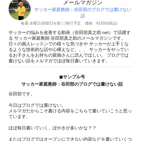
メールマガジン
サッカー家庭教師：谷田部のブログでは書けない
話
毎週 水曜日(祝祭日を除く)発行予定
価格：¥1650(税込)
サッカーの悩みを改善する動画（谷田部真之助.net）で活躍す
る サッカー家庭教師:谷田部真之助のメールマガジンです。
日々の個人レッスンでの様々な気づきや サッカーが上手くな
るような技術的な話や心構えなど、、、 サッカーをやってい
るお子さんをお持ちの親御さんに読んでほしい。 ブログでは
書けない話をメルマガでほぼ毎日書いていきます。
◼︎サンプル号
サッカー家庭教師：谷田部のブログでは書けない話
谷田部です。
今日はブログでは書けない。
メルマガだからこそ書ける内容をこちらで書いていこうと思っ
ています。
ほぼ毎日書いていく、ぼやきが多いかな？？
またはブログではオープンにできない内容などを書いていくつ