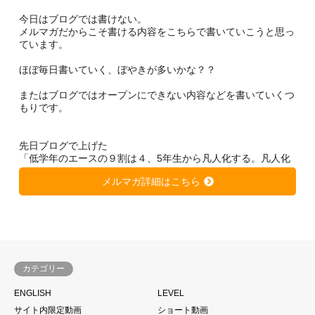
今日はブログでは書けない。
メルマガだからこそ書ける内容をこちらで書いていこうと思っ
ています。
ほぼ毎日書いていく、ぼやきが多いかな？？
またはブログではオープンにできない内容などを書いていくつ
もりです。
先日ブログで上げた
「低学年のエースの９割は４、5年生から凡人化する。凡人化
しないために、、、」
メルマガ詳細はこちら
https://soccer-kateikyousi.com/daihyoublog/archives/7684.htm
l
は非常に大きな反響を得ています。
きっと潜在的に心当たりのある方が多いのではないかと思いま
す。
カテゴリー
サッカーは一人ではできない。
ENGLISH
LEVEL
当たり前と言われるかもしれません。
サイト内限定動画
ショート動画