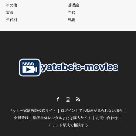
もちろん個の力
その他
基礎編
一人一人の技術があった上であることは大前提ですが、、、
実践
年代
それでものめり込みすぎて、そこをおざなりにする
年代別
戦術
特に親子で行っているご家庭のお子さんに多いように見えま
す。
こうした現象に本当であればそれぞれのチームのコーチが歯止
めをかける必要があるにも関わらず
さらにそうした親御さんたちを助長するようなドリブル塾の存
在
私がずっと言い続けている
「親御さんの理解」
子供の言いなり。だから。がいいはずありません。
Facebook
Instagram
RSS
【スクールの必要性とは？】
サッカー家庭教師公式サイト
ログインしても動画が見られない場合
谷田部としては
「誰かが行っているから、、、」
会員登録
動画単体レンタルまたは購入サイト
お問い合わせ
チャット形式で相談する
という風にしか聞こえません。