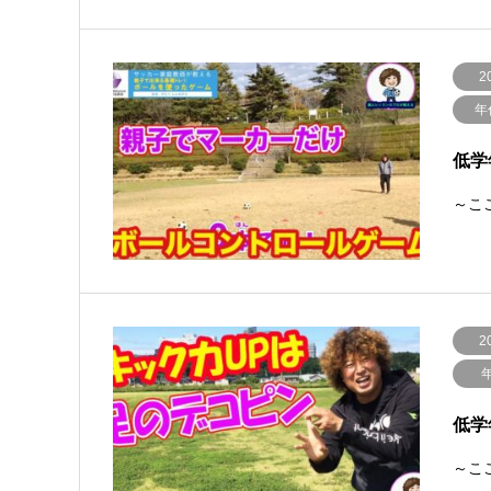
2
年
低学
～ここ
2
低学
～ここ