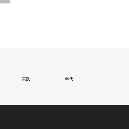
「誰かが行っているから、、、」
という風にしか聞こえません。
一人一人の判断で本当に必要であれば行く
毎週通う必要性が全くわかりません。
本当に必要なピンポイントでも本来はいいは
ずです。
私からすればそうした視点からも
個人レッスンはしっくりくると思っていま
す。
かなり脱線しましたが、、、、
実践
年代
一人一人の能力を本人が磨く以上に
親御さんがのめり込みすぎる。
お子さんで得られる周囲の評価で優越感を感
じている場合ではありません。
お子さんの評価はお子さんの評価に過ぎませ
ん。