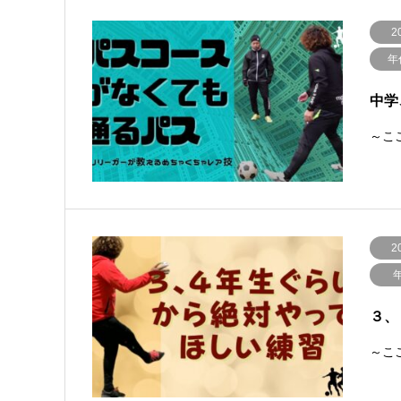
2
年
中学
～ここ
2
３、
～ここ