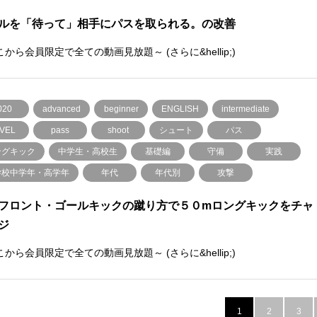
ルを「待って」相手にパスを取られる。の改善
から会員限定で全ての動画見放題～ (さらに&hellip;)
020
advanced
beginner
ENGLISH
intermediate
VEL
pass
shoot
シュート
パス
ングキック
中学生・高校生
基礎編
守備
実践
学校中学年・高学年
年代
年代別
攻撃
フロント・ゴールキックの蹴り方で５０mロングキックをチャ
ジ
から会員限定で全ての動画見放題～ (さらに&hellip;)
1
2
3