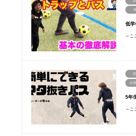
2
低学
～ここ
2
小
5年
～ここ