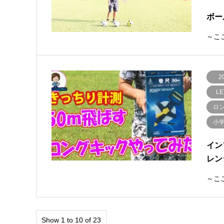
ボー
～ここ
2
LE
ロ
小
イン
レン
～ここ
Show 1 to 10 of 23