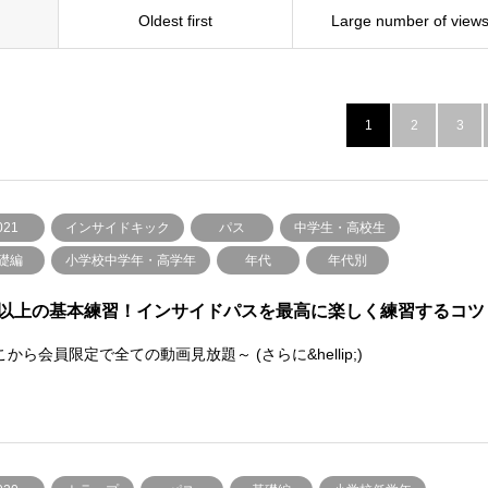
Oldest first
Large number of view
1
2
3
021
インサイドキック
パス
中学生・高校生
礎編
小学校中学年・高学年
年代
年代別
以上の基本練習！インサイドパスを最高に楽しく練習するコツ
から会員限定で全ての動画見放題～ (さらに&hellip;)