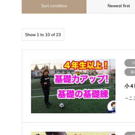
Sort condition
Newest first
Show 1 to 10 of 23
2
基
小４
～ここ