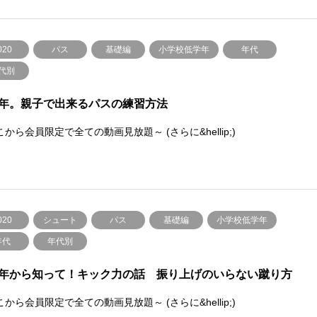
020
パス
基礎編
小学校低学年
年代
代別
年。親子で出来るパスの練習方法
から会員限定で全ての動画見放題～ (さらに&hellip;)
020
シュート
パス
基礎編
小学校低学年
年代
年代別
年から知って！キック力の話 振り上げのいらない蹴り方
から会員限定で全ての動画見放題～ (さらに&hellip;)