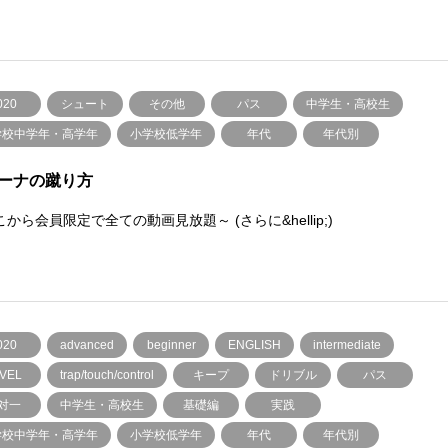
020
シュート
その他
パス
中学生・高校生
学校中学年・高学年
小学校低学年
年代
年代別
ーナの蹴り方
から会員限定で全ての動画見放題～ (さらに&hellip;)
020
advanced
beginner
ENGLISH
intermediate
VEL
trap/touch/control
キープ
ドリブル
パス
対一
中学生・高校生
基礎編
実践
学校中学年・高学年
小学校低学年
年代
年代別