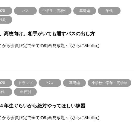
020
パス
中学生・高校生
基礎編
年代
代別
、高校向け。相手がいても通すパスの出し方
から会員限定で全ての動画見放題～ (さらに&hellip;)
020
トラップ
パス
基礎編
小学校中学年・高学年
年代
年代別
４年生ぐらいから絶対やってほしい練習
から会員限定で全ての動画見放題～ (さらに&hellip;)