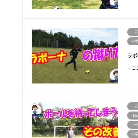
2
小
ラボ
～ここ
2
LE
一
小