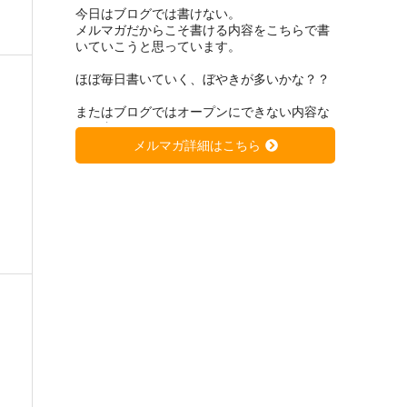
今日はブログでは書けない。
メルマガだからこそ書ける内容をこちらで書
いていこうと思っています。
ほぼ毎日書いていく、ぼやきが多いかな？？
またはブログではオープンにできない内容な
どを書いていくつもりです。
メルマガ詳細はこちら
先日ブログで上げた
「低学年のエースの９割は４、5年生から凡
人化する。凡人化しないために、、、」
https://soccer-kateikyousi.com/daihyoublog/a
rchives/7684.html
は非常に大きな反響を得ています。
きっと潜在的に心当たりのある方が多いので
はないかと思います。
サッカーは一人ではできない。
当たり前と言われるかもしれません。
もちろん個の力