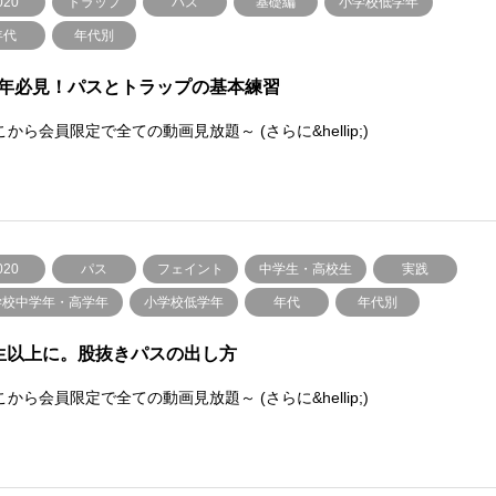
020
トラップ
パス
基礎編
小学校低学年
年代
年代別
年必見！パスとトラップの基本練習
から会員限定で全ての動画見放題～ (さらに&hellip;)
020
パス
フェイント
中学生・高校生
実践
学校中学年・高学年
小学校低学年
年代
年代別
生以上に。股抜きパスの出し方
から会員限定で全ての動画見放題～ (さらに&hellip;)