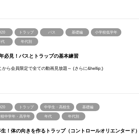
020
トラップ
パス
基礎編
小学校低学年
年代
年代別
年必見！パスとトラップの基本練習
から会員限定で全ての動画見放題～ (さらに&hellip;)
020
トラップ
中学生・高校生
基礎編
学校中学年・高学年
年代
年代別
6年生！体の向きを作るトラップ（コントロールオリエンタード