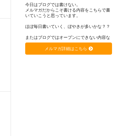
今日はブログでは書けない。
メルマガだからこそ書ける内容をこちらで書
いていこうと思っています。
ほぼ毎日書いていく、ぼやきが多いかな？？
またはブログではオープンにできない内容な
どを書いていくつもりです。
メルマガ詳細はこちら
先日ブログで上げた
「低学年のエースの９割は４、5年生から凡
人化する。凡人化しないために、、、」
https://soccer-kateikyousi.com/daihyoublog/a
rchives/7684.html
は非常に大きな反響を得ています。
きっと潜在的に心当たりのある方が多いので
はないかと思います。
サッカーは一人ではできない。
当たり前と言われるかもしれません。
）
もちろん個の力