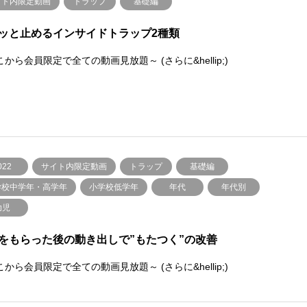
イト内限定動画
トラップ
基礎編
ッと止めるインサイドトラップ2種類
から会員限定で全ての動画見放題～ (さらに&hellip;)
022
サイト内限定動画
トラップ
基礎編
学校中学年・高学年
小学校低学年
年代
年代別
幼児
スをもらった後の動き出しで”もたつく”の改善
から会員限定で全ての動画見放題～ (さらに&hellip;)