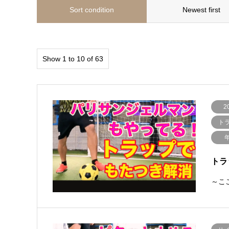
Sort condition
Newest first
Show 1 to 10 of 63
2
ト
トラ
～ここ