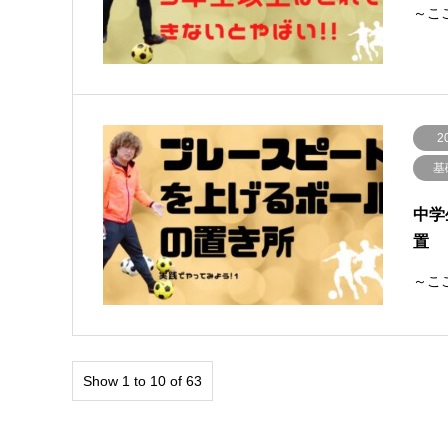
～ここ
2
基
中学
置
～ここ
Show 1 to 10 of 63