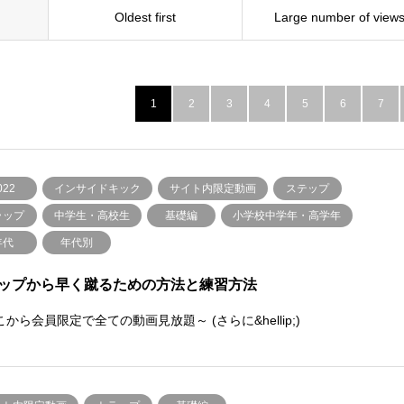
Oldest first
Large number of view
1
2
3
4
5
6
7
022
インサイドキック
サイト内限定動画
ステップ
ラップ
中学生・高校生
基礎編
小学校中学年・高学年
年代
年代別
ップから早く蹴るための方法と練習方法
から会員限定で全ての動画見放題～ (さらに&hellip;)