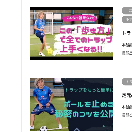
2
小
トラ
本編
員限定
ト
足元
本編
員限定