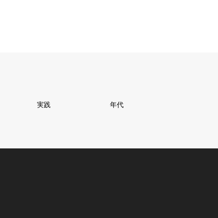
「誰かが行っているから、、、」
という風にしか聞こえません。
一人一人の判断で本当に必要であれば行く
毎週通う必要性が全くわかりません。
本当に必要なピンポイントでも本来はいいは
ずです。
私からすればそうした視点からも
個人レッスンはしっくりくると思っていま
実践
年代
す。
かなり脱線しましたが、、、、
一人一人の能力を本人が磨く以上に
親御さんがのめり込みすぎる。
お子さんで得られる周囲の評価で優越感を感
じている場合ではありません。
お子さんの評価はお子さんの評価に過ぎませ
ん。