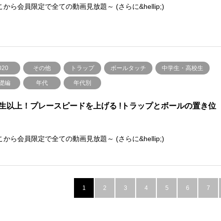
から会員限定で全ての動画見放題～ (さらに&hellip;)
020
その他
トラップ
ボールタッチ
中学生・高校生
礎編
年代
年代別
生以上！プレースピードを上げる !トラップとボールの置き位
から会員限定で全ての動画見放題～ (さらに&hellip;)
1
2
3
4
5
6
7