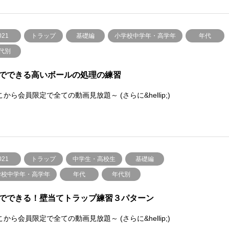
021
トラップ
基礎編
小学校中学年・高学年
年代
代別
でできる高いボールの処理の練習
から会員限定で全ての動画見放題～ (さらに&hellip;)
021
トラップ
中学生・高校生
基礎編
学校中学年・高学年
年代
年代別
でできる！壁当てトラップ練習３パターン
から会員限定で全ての動画見放題～ (さらに&hellip;)