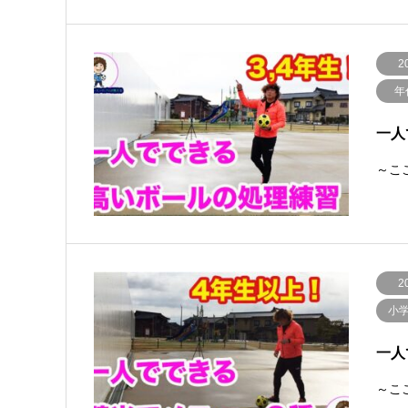
2
年
一人
～ここ
2
小
一人
～ここ