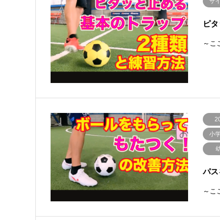
サ
ピタ
～ここ
2
小
パ
～ここ