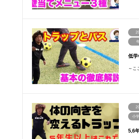
2
低学
～ここ
2
小
5,