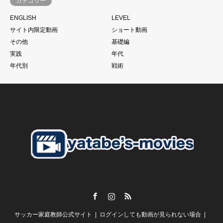
カテゴリー
サッカーは一人ではできない。
ENGLISH
LEVEL
当たり前と言われるかもしれません。
サイト内限定動画
ショート動画
もちろん個の力
その他
基礎編
一人一人の技術があった上であることは大前提ですが、、、
実践
年代
それでものめり込みすぎて、そこをおざなりにする
年代別
戦術
特に親子で行っているご家庭のお子さんに多いように見えま
す。
こうした現象に本当であればそれぞれのチームのコーチが歯止
めをかける必要があるにも関わらず
さらにそうした親御さんたちを助長するようなドリブル塾の存
在
私がずっと言い続けている
「親御さんの理解」
子供の言いなり。だから。がいいはずありません。
Facebook
Instagram
RSS
【スクールの必要性とは？】
サッカー家庭教師公式サイト
ログインしても動画が見られない場合
谷田部としては