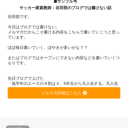
◼︎サンプル号
サッカー家庭教師：谷田部のブログでは書けない話
谷田部です。
今日はブログでは書けない。
メルマガだからこそ書ける内容をこちらで書いていこうと思っ
ています。
ほぼ毎日書いていく、ぼやきが多いかな？？
またはブログではオープンにできない内容などを書いていくつ
もりです。
先日ブログで上げた
「低学年のエースの９割は４、5年生から凡人化する。凡人化
しないために、、、」
メルマガ詳細はこちら
https://soccer-kateikyousi.com/daihyoublog/archives/7684.htm
l
は非常に大きな反響を得ています。
きっと潜在的に心当たりのある方が多いのではないかと思いま
す。