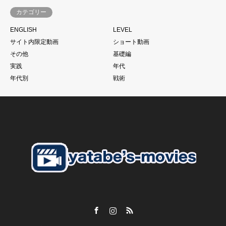
す。
カテゴリー
サッカーは一人ではできない。
ENGLISH
LEVEL
当たり前と言われるかもしれません。
サイト内限定動画
ショート動画
もちろん個の力
その他
基礎編
一人一人の技術があった上であることは大前提ですが、、、
実践
年代
それでものめり込みすぎて、そこをおざなりにする
年代別
戦術
特に親子で行っているご家庭のお子さんに多いように見えま
す。
こうした現象に本当であればそれぞれのチームのコーチが歯止
めをかける必要があるにも関わらず
さらにそうした親御さんたちを助長するようなドリブル塾の存
在
私がずっと言い続けている
「親御さんの理解」
子供の言いなり。だから。がいいはずありません。
Facebook
Instagram
RSS
【スクールの必要性とは？】