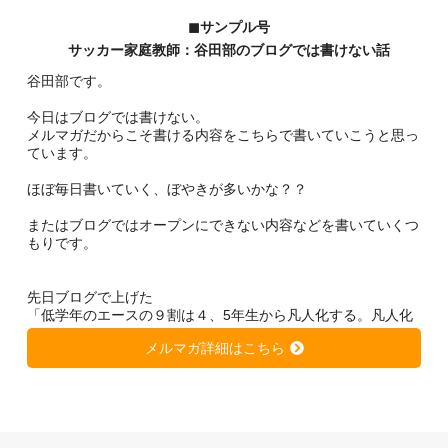
◼︎サンプル号
サッカー家庭教師：谷田部のブログでは書けない話
谷田部です。
今日はブログでは書けない。
メルマガだからこそ書ける内容をこちらで書いていこうと思っ
ています。
ほぼ毎日書いていく、ぼやきが多いかな？？
またはブログではオープンにできない内容などを書いていくつ
もりです。
先日ブログで上げた
「低学年のエースの９割は４、5年生から凡人化する。凡人化
しないために、、、」
メルマガ詳細はこちら
https://soccer-kateikyousi.com/daihyoublog/archives/7684.htm
l
は非常に大きな反響を得ています。
きっと潜在的に心当たりのある方が多いのではないかと思いま