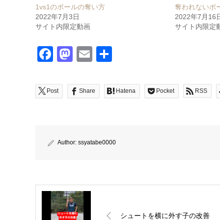
1vs1のボールの奪い方
奪われないボ
2022年7月3日
2022年7月16
サイト内限定動画
サイト内限定
Facebook
Mastodon
Email
共
有
Post
Share
Hatena
Pocket
RSS
Author:
ssyatabe0000
シュートを横に外す子の改善