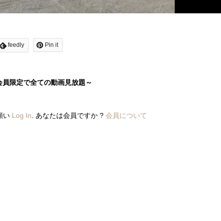
feedly
Pin it
会員限定で全ての動画見放題～
願い
Log In
. あなたは会員ですか ?
会員について