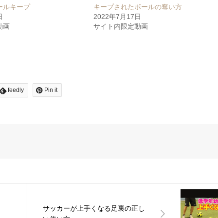
ールキープ
キープされたボールの奪い方
日
2022年7月17日
動画
サイト内限定動画
feedly
Pin it
サッカーが上手くなる足裏の正し