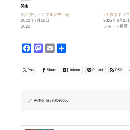
関連
縦に抜くドリブル足技２種
2人抜きドリ
2022年7月10日
2022年6月28
2022
ショート動画
Facebook
Mastodon
Email
共
有
Post
Share
Hatena
Pocket
RSS
Author:
ssyatabe0000