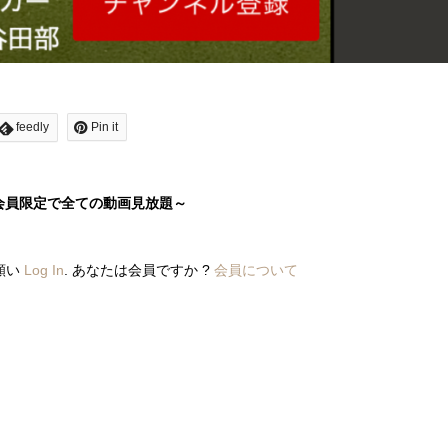
feedly
Pin it
会員限定で全ての動画見放題～
願い
Log In
. あなたは会員ですか ?
会員について