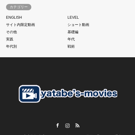
す。
カテゴリー
サッカーは一人ではできない。
ENGLISH
LEVEL
当たり前と言われるかもしれません。
サイト内限定動画
ショート動画
もちろん個の力
その他
基礎編
一人一人の技術があった上であることは大前提ですが、、、
実践
年代
それでものめり込みすぎて、そこをおざなりにする
年代別
戦術
特に親子で行っているご家庭のお子さんに多いように見えま
す。
こうした現象に本当であればそれぞれのチームのコーチが歯止
めをかける必要があるにも関わらず
さらにそうした親御さんたちを助長するようなドリブル塾の存
在
私がずっと言い続けている
「親御さんの理解」
子供の言いなり。だから。がいいはずありません。
Facebook
Instagram
RSS
【スクールの必要性とは？】