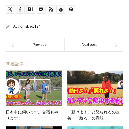
有
Author:
sknk0124
関連記事
日本中に伺います。合宿もや
「動けよ！」と怒られるの改
ります！
善 「絞る」の意味