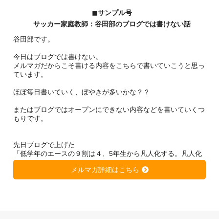
◼︎サンプル号
サッカー家庭教師：谷田部のブログでは書けない話
谷田部です。
今日はブログでは書けない。
メルマガだからこそ書ける内容をこちらで書いていこうと思っ
ています。
ほぼ毎日書いていく、ぼやきが多いかな？？
またはブログではオープンにできない内容などを書いていくつ
もりです。
先日ブログで上げた
「低学年のエースの９割は４、5年生から凡人化する。凡人化
しないために、、、」
メルマガ詳細はこちら
https://soccer-kateikyousi.com/daihyoublog/archives/7684.htm
l
は非常に大きな反響を得ています。
きっと潜在的に心当たりのある方が多いのではないかと思いま