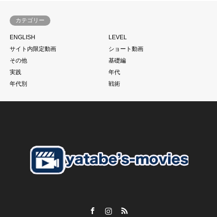
きっと潜在的に心当たりのある方が多いのではないかと思いま
す。
カテゴリー
サッカーは一人ではできない。
ENGLISH
LEVEL
当たり前と言われるかもしれません。
サイト内限定動画
ショート動画
もちろん個の力
その他
基礎編
一人一人の技術があった上であることは大前提ですが、、、
実践
年代
それでものめり込みすぎて、そこをおざなりにする
年代別
戦術
特に親子で行っているご家庭のお子さんに多いように見えま
す。
こうした現象に本当であればそれぞれのチームのコーチが歯止
めをかける必要があるにも関わらず
さらにそうした親御さんたちを助長するようなドリブル塾の存
在
私がずっと言い続けている
「親御さんの理解」
子供の言いなり。だから。がいいはずありません。
Facebook
Instagram
RSS
【スクールの必要性とは？】