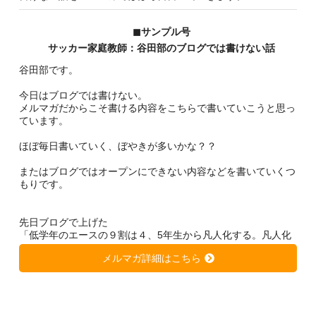
◼︎サンプル号
サッカー家庭教師：谷田部のブログでは書けない話
谷田部です。
今日はブログでは書けない。
メルマガだからこそ書ける内容をこちらで書いていこうと思っ
ています。
ほぼ毎日書いていく、ぼやきが多いかな？？
またはブログではオープンにできない内容などを書いていくつ
もりです。
先日ブログで上げた
「低学年のエースの９割は４、5年生から凡人化する。凡人化
しないために、、、」
メルマガ詳細はこちら
https://soccer-kateikyousi.com/daihyoublog/archives/7684.htm
l
は非常に大きな反響を得ています。