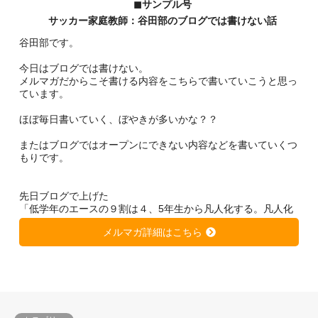
◼︎サンプル号
サッカー家庭教師：谷田部のブログでは書けない話
谷田部です。
今日はブログでは書けない。
メルマガだからこそ書ける内容をこちらで書いていこうと思っ
ています。
ほぼ毎日書いていく、ぼやきが多いかな？？
またはブログではオープンにできない内容などを書いていくつ
もりです。
先日ブログで上げた
「低学年のエースの９割は４、5年生から凡人化する。凡人化
しないために、、、」
メルマガ詳細はこちら
https://soccer-kateikyousi.com/daihyoublog/archives/7684.htm
l
は非常に大きな反響を得ています。
きっと潜在的に心当たりのある方が多いのではないかと思いま
す。