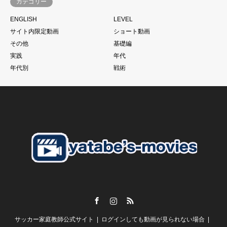
カテゴリー
サッカーは一人ではできない。
ENGLISH
LEVEL
当たり前と言われるかもしれません。
サイト内限定動画
ショート動画
もちろん個の力
その他
基礎編
一人一人の技術があった上であることは大前提ですが、、、
実践
年代
それでものめり込みすぎて、そこをおざなりにする
年代別
戦術
特に親子で行っているご家庭のお子さんに多いように見えま
す。
こうした現象に本当であればそれぞれのチームのコーチが歯止
めをかける必要があるにも関わらず
さらにそうした親御さんたちを助長するようなドリブル塾の存
在
私がずっと言い続けている
「親御さんの理解」
子供の言いなり。だから。がいいはずありません。
Facebook
Instagram
RSS
【スクールの必要性とは？】
サッカー家庭教師公式サイト
ログインしても動画が見られない場合
谷田部としては