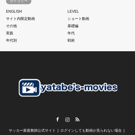
カテゴリー
サッカーは一人ではできない。
ENGLISH
LEVEL
当たり前と言われるかもしれません。
サイト内限定動画
ショート動画
もちろん個の力
その他
基礎編
一人一人の技術があった上であることは大前提ですが、、、
実践
年代
それでものめり込みすぎて、そこをおざなりにする
年代別
戦術
特に親子で行っているご家庭のお子さんに多いように見えま
す。
こうした現象に本当であればそれぞれのチームのコーチが歯止
めをかける必要があるにも関わらず
さらにそうした親御さんたちを助長するようなドリブル塾の存
在
私がずっと言い続けている
「親御さんの理解」
子供の言いなり。だから。がいいはずありません。
Facebook
Instagram
RSS
【スクールの必要性とは？】
サッカー家庭教師公式サイト
ログインしても動画が見られない場合
谷田部としては