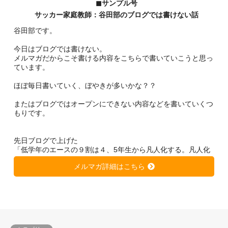
◼︎サンプル号
サッカー家庭教師：谷田部のブログでは書けない話
谷田部です。
今日はブログでは書けない。
メルマガだからこそ書ける内容をこちらで書いていこうと思っ
ています。
ほぼ毎日書いていく、ぼやきが多いかな？？
またはブログではオープンにできない内容などを書いていくつ
もりです。
先日ブログで上げた
「低学年のエースの９割は４、5年生から凡人化する。凡人化
しないために、、、」
メルマガ詳細はこちら
https://soccer-kateikyousi.com/daihyoublog/archives/7684.htm
l
は非常に大きな反響を得ています。
きっと潜在的に心当たりのある方が多いのではないかと思いま
す。