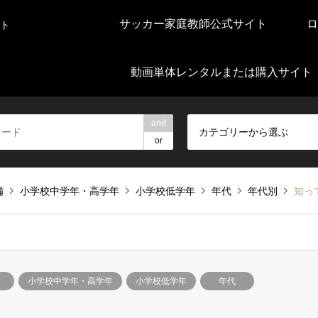
サッカー家庭教師公式サイト
ロ
ト
動画単体レンタルまたは購入サイト
and
カテゴリーから選ぶ
or
備
小学校中学年・高学年
小学校低学年
年代
年代別
知っ
小学校中学年・高学年
小学校低学年
年代