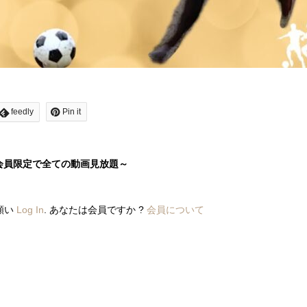
feedly
Pin it
会員限定で全ての動画見放題～
願い
Log In
. あなたは会員ですか ?
会員について