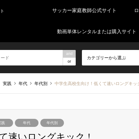
サッカー家庭教師公式サイト
ロ
ト
動画単体レンタルまたは購入サイト
and
カテゴリーから選ぶ
or
実践
年代
年代別
中学生高校生向け！低くて速いロングキック
実践
年代
年代別
て速いロングキック !