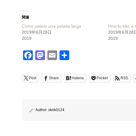
関連
Como patear una patada larga
How to kikc a 
2019年6月28日
2019年6月28
2019
2019
Facebook
Mastodon
Email
共
有
Post
Share
Hatena
Pocket
RSS
Author:
sknk0124