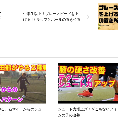
も
中学生以上！プレースピードを上
ら
げる !トラップとボールの置き位置
やる。右サイドからのシュー
シュート力爆上げ！ぎこちないフォ
ン
ムの子の改善