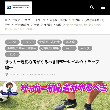
Search
ブログ
2020
トラップ
中学生・高校生
基礎編
小学校中学年・高
学年
小学校低学年
年代
年代別
幼児
サッカー超初心者がやるべき練
習〜レベル０トラップ編〜
2020
トラップ
中学生・高校生
基礎編
小学校中学年・高学年
小学校低学年
年代
年代別
幼児
サッカー超初心者がやるべき練習〜レベル０トラップ
編〜
2020.06.12 / Last modified at 2022.08.13