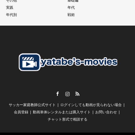
その他
基礎編
一人一人の技術があった上であることは大前提ですが、、、
実践
年代
それでものめり込みすぎて、そこをおざなりにする
年代別
戦術
特に親子で行っているご家庭のお子さんに多いように見えま
す。
こうした現象に本当であればそれぞれのチームのコーチが歯止
めをかける必要があるにも関わらず
さらにそうした親御さんたちを助長するようなドリブル塾の存
在
私がずっと言い続けている
「親御さんの理解」
子供の言いなり。だから。がいいはずありません。
Facebook
Instagram
RSS
【スクールの必要性とは？】
サッカー家庭教師公式サイト
ログインしても動画が見られない場合
谷田部としては
「誰かが行っているから、、、」
会員登録
動画単体レンタルまたは購入サイト
お問い合わせ
チャット形式で相談する
という風にしか聞こえません。
一人一人の判断で本当に必要であれば行く