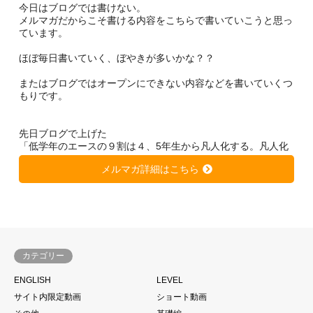
今日はブログでは書けない。
メルマガだからこそ書ける内容をこちらで書いていこうと思っ
ています。
ほぼ毎日書いていく、ぼやきが多いかな？？
またはブログではオープンにできない内容などを書いていくつ
もりです。
先日ブログで上げた
「低学年のエースの９割は４、5年生から凡人化する。凡人化
しないために、、、」
メルマガ詳細はこちら
https://soccer-kateikyousi.com/daihyoublog/archives/7684.htm
l
は非常に大きな反響を得ています。
きっと潜在的に心当たりのある方が多いのではないかと思いま
す。
カテゴリー
サッカーは一人ではできない。
ENGLISH
LEVEL
当たり前と言われるかもしれません。
サイト内限定動画
ショート動画
もちろん個の力