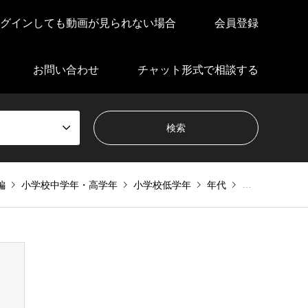
グインしても動画が見られない場合
会員登録
お問い合わせ
チャット形式で相談する
編
小学校中学年・高学年
小学校低学年
年代
年代別
何処