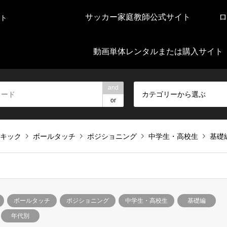
サッカー家庭教師公式サイト
ロ
ト
動画単体レンタルまたは購入サイト
and
カテゴリーから選ぶ
or
キック
ボールタッチ
ポジショニング
中学生・高校生
基礎
ボールタッチ
ポジショニング
中学生・高校生
基礎編
年代別