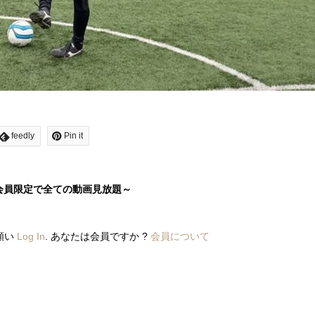
feedly
Pin it
会員限定で全ての動画見放題～
願い
Log In
. あなたは会員ですか ?
会員について