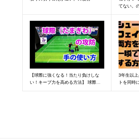
てない。
【球際に強くなる！当たり負けしな
3年生以
い！キープ力を高める方法】 球際…
トを同時