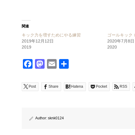
関連
キック力を増すためにやる練習
ゴールキック
2019年12月12日
2020年7月8日
2019
2020
Facebook
Mastodon
Email
共
有
Post
Share
Hatena
Pocket
RSS
Author:
sknk0124