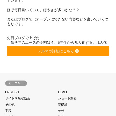
ています。
ほぼ毎日書いていく、ぼやきが多いかな？？
またはブログではオープンにできない内容などを書いていくつ
もりです。
先日ブログで上げた
「低学年のエースの９割は４、5年生から凡人化する。凡人化
しないために、、、」
メルマガ詳細はこちら
https://soccer-kateikyousi.com/daihyoublog/archives/7684.htm
l
は非常に大きな反響を得ています。
きっと潜在的に心当たりのある方が多いのではないかと思いま
す。
カテゴリー
サッカーは一人ではできない。
ENGLISH
LEVEL
当たり前と言われるかもしれません。
サイト内限定動画
ショート動画
もちろん個の力
その他
基礎編
一人一人の技術があった上であることは大前提ですが、、、
実践
年代