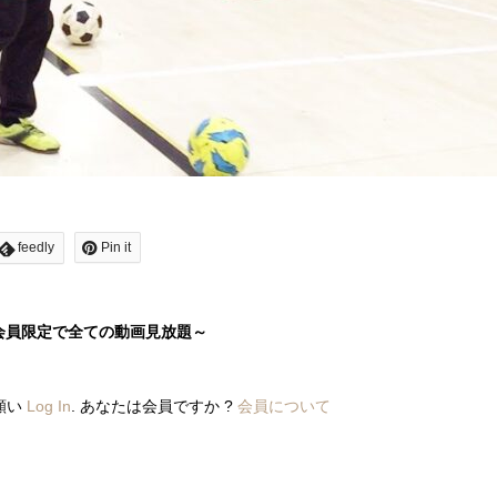
feedly
Pin it
会員限定で全ての動画見放題～
願い
Log In
. あなたは会員ですか ?
会員について