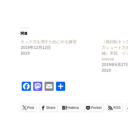
関連
キック力を増すためにやる練習
《無回転キッ
2019年12月12日
力シュート力
2019
編）実践 イン
tutorial
2019年6月27
2019
Facebook
Mastodon
Email
共
有
Post
Share
Hatena
Pocket
RSS