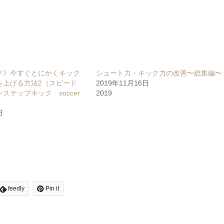
ク》今すぐとにかくキック
シュート力・キック力の改善〜総集編〜
を上げる方法2（スピード
2019年11月16日
ステップキック soccer
2019
日
feedly
Pin it