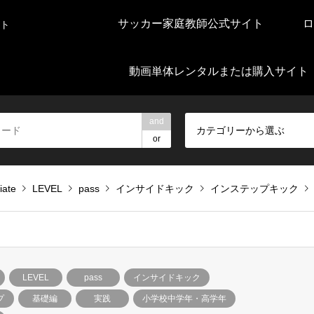
サッカー家庭教師公式サイト
ロ
ト
動画単体レンタルまたは購入サイト
and
カテゴリーから選ぶ
or
iate
LEVEL
pass
インサイドキック
インステップキック
LEVEL
pass
インサイドキック
プ
基礎編
実践
小学校中学年・高学年