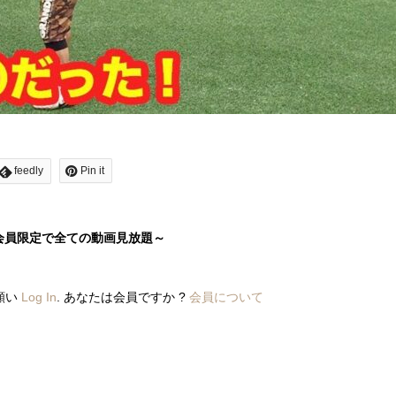
feedly
Pin it
会員限定で全ての動画見放題～
願い
Log In
. あなたは会員ですか ?
会員について