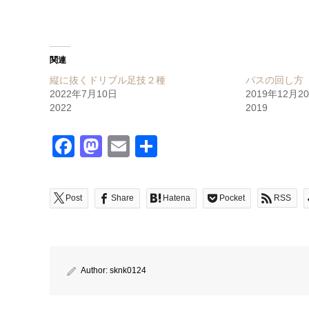
関連
縦に抜くドリブル足技２種
パスの回し方
2022年7月10日
2019年12月2
2022
2019
Facebook
Mastodon
Email
共
有
Post
Share
Hatena
Pocket
RSS
Author:
sknk0124