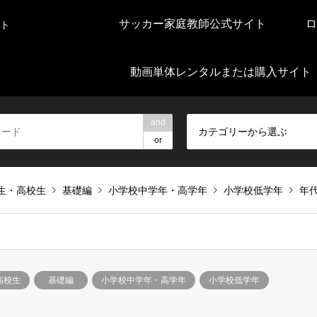
サッカー家庭教師公式サイト
ロ
ト
動画単体レンタルまたは購入サイト
and
カテゴリーから選ぶ
or
生・高校生
基礎編
小学校中学年・高学年
小学校低学年
年
高校生
基礎編
小学校中学年・高学年
小学校低学年