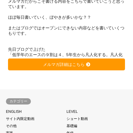
メルマガだからこそ書ける内容をこちらで書いていこうと思っ
ています。
ほぼ毎日書いていく、ぼやきが多いかな？？
またはブログではオープンにできない内容などを書いていくつ
もりです。
先日ブログで上げた
「低学年のエースの９割は４、5年生から凡人化する。凡人化
しないために、、、」
メルマガ詳細はこちら
https://soccer-kateikyousi.com/daihyoublog/archives/7684.htm
l
は非常に大きな反響を得ています。
きっと潜在的に心当たりのある方が多いのではないかと思いま
す。
カテゴリー
サッカーは一人ではできない。
ENGLISH
LEVEL
当たり前と言われるかもしれません。
サイト内限定動画
ショート動画
もちろん個の力
その他
基礎編
一人一人の技術があった上であることは大前提ですが、、、
実践
年代