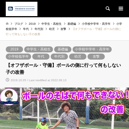
Search
ブログ
2019
中学生・高校生
基礎編
小学校中学年・高学年
小学
校低学年
年代
年代別
幼児
攻撃
【オフザボール・守備】ボールの側に
行って何もしない子の改善
2019
中学生・高校生
基礎編
小学校中学年・高学年
小学校低学年
年代
年代別
幼児
攻撃
【オフザボール・守備】ボールの側に行って何もしない
子の改善
2019.10.05 / Last modified at 2022.08.13