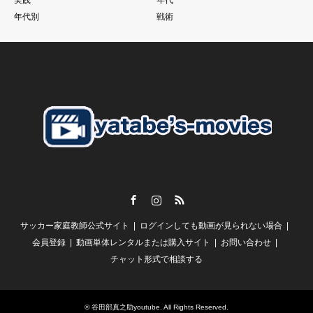
それでものめり込みすぎて、そこをおざなりにする
年代別
戦術
特に親子で行っているご家庭のお子さんに多いように見えま
す。
こうした現象に本当であればそれぞれのチームのコーチが歯止
めをかける必要があるにも関わらず
さらにそうした親御さんたちを助長するようなドリブル塾の存
在
私がずっと言い続けている
「親御さんの理解」
子供の言いなり。だから。がいいはずありません。
Facebook
Instagram
RSS
【スクールの必要性とは？】
サッカー家庭教師公式サイト
ログインしても動画が見られない場合
谷田部としては
「誰かが行っているから、、、」
会員登録
動画単体レンタルまたは購入サイト
お問い合わせ
チャット形式で相談する
という風にしか聞こえません。
一人一人の判断で本当に必要であれば行く
毎週通う必要性が全くわかりません。
©
谷田部真之助youtube
. All Rights Reserved.