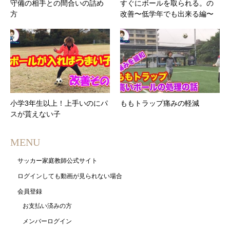
守備の相手との間合いの詰め
すぐにボールを取られる。の
方
改善〜低学年でも出来る編〜
小学3年生以上！上手いのにパ
ももトラップ痛みの軽減
スが貰えない子
MENU
サッカー家庭教師公式サイト
ログインしても動画が見られない場合
会員登録
お支払い済みの方
メンバーログイン