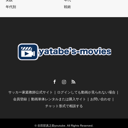
それでものめり込みすぎて、そこをおざなりにする
年代別
戦術
特に親子で行っているご家庭のお子さんに多いように見えま
す。
こうした現象に本当であればそれぞれのチームのコーチが歯止
めをかける必要があるにも関わらず
さらにそうした親御さんたちを助長するようなドリブル塾の存
在
私がずっと言い続けている
「親御さんの理解」
子供の言いなり。だから。がいいはずありません。
Facebook
Instagram
RSS
【スクールの必要性とは？】
サッカー家庭教師公式サイト
ログインしても動画が見られない場合
谷田部としては
「誰かが行っているから、、、」
会員登録
動画単体レンタルまたは購入サイト
お問い合わせ
チャット形式で相談する
という風にしか聞こえません。
一人一人の判断で本当に必要であれば行く
毎週通う必要性が全くわかりません。
©
谷田部真之助youtube
. All Rights Reserved.