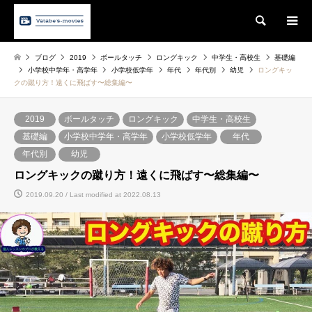
Search
ブログ
2019
ボールタッチ
ロングキック
中学生・高校生
基礎編
小学校中学年・高学年
小学校低学年
年代
年代別
幼児
ロングキッ
クの蹴り方！遠くに飛ばす〜総集編〜
2019
ボールタッチ
ロングキック
中学生・高校生
基礎編
小学校中学年・高学年
小学校低学年
年代
年代別
幼児
ロングキックの蹴り方！遠くに飛ばす〜総集編〜
2019.09.20 / Last modified at 2022.08.13