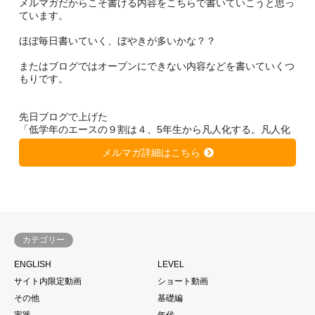
メルマガだからこそ書ける内容をこちらで書いていこうと思っ
ています。
ほぼ毎日書いていく、ぼやきが多いかな？？
またはブログではオープンにできない内容などを書いていくつ
もりです。
先日ブログで上げた
「低学年のエースの９割は４、5年生から凡人化する。凡人化
しないために、、、」
メルマガ詳細はこちら
https://soccer-kateikyousi.com/daihyoublog/archives/7684.htm
l
は非常に大きな反響を得ています。
きっと潜在的に心当たりのある方が多いのではないかと思いま
す。
カテゴリー
サッカーは一人ではできない。
ENGLISH
LEVEL
当たり前と言われるかもしれません。
サイト内限定動画
ショート動画
もちろん個の力
その他
基礎編
一人一人の技術があった上であることは大前提ですが、、、
実践
年代