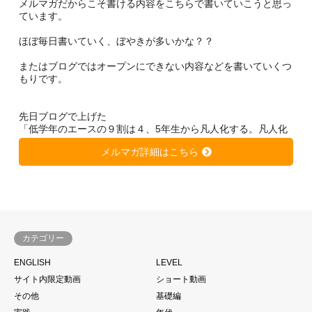
メルマガだからこそ書ける内容をこちらで書いていこうと思っ
ています。
ほぼ毎日書いていく、ぼやきが多いかな？？
またはブログではオープンにできない内容などを書いていくつ
もりです。
先日ブログで上げた
「低学年のエースの９割は４、5年生から凡人化する。凡人化
しないために、、、」
メルマガ詳細はこちら
https://soccer-kateikyousi.com/daihyoublog/archives/7684.htm
l
は非常に大きな反響を得ています。
きっと潜在的に心当たりのある方が多いのではないかと思いま
す。
カテゴリー
サッカーは一人ではできない。
ENGLISH
LEVEL
当たり前と言われるかもしれません。
サイト内限定動画
ショート動画
もちろん個の力
その他
基礎編
一人一人の技術があった上であることは大前提ですが、、、