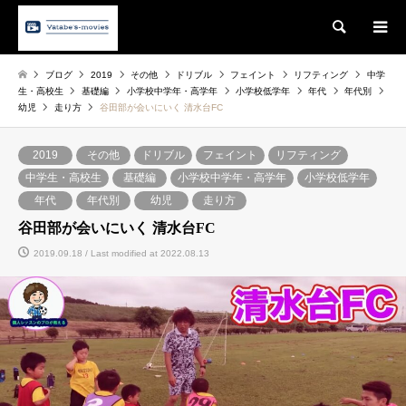
Search
ブログ
2019
その他
ドリブル
フェイント
リフティング
中学
生・高校生
基礎編
小学校中学年・高学年
小学校低学年
年代
年代別
幼児
走り方
谷田部が会いにいく 清水台FC
2019
その他
ドリブル
フェイント
リフティング
中学生・高校生
基礎編
小学校中学年・高学年
小学校低学年
年代
年代別
幼児
走り方
谷田部が会いにいく 清水台FC
2019.09.18 / Last modified at 2022.08.13