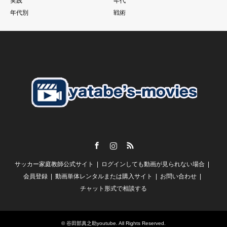
実践
年代
それでものめり込みすぎて、そこをおざなりにする
年代別
戦術
特に親子で行っているご家庭のお子さんに多いように見えま
す。
こうした現象に本当であればそれぞれのチームのコーチが歯止
めをかける必要があるにも関わらず
さらにそうした親御さんたちを助長するようなドリブル塾の存
在
私がずっと言い続けている
「親御さんの理解」
子供の言いなり。だから。がいいはずありません。
Facebook
Instagram
RSS
【スクールの必要性とは？】
サッカー家庭教師公式サイト
ログインしても動画が見られない場合
谷田部としては
「誰かが行っているから、、、」
会員登録
動画単体レンタルまたは購入サイト
お問い合わせ
チャット形式で相談する
という風にしか聞こえません。
一人一人の判断で本当に必要であれば行く
毎週通う必要性が全くわかりません。
©
谷田部真之助youtube
. All Rights Reserved.