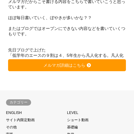
メルマガだからこそ書ける内容をこちらで書いていこうと思っ
ています。
ほぼ毎日書いていく、ぼやきが多いかな？？
またはブログではオープンにできない内容などを書いていくつ
もりです。
先日ブログで上げた
「低学年のエースの９割は４、5年生から凡人化する。凡人化
しないために、、、」
メルマガ詳細はこちら
https://soccer-kateikyousi.com/daihyoublog/archives/7684.htm
l
は非常に大きな反響を得ています。
きっと潜在的に心当たりのある方が多いのではないかと思いま
す。
カテゴリー
サッカーは一人ではできない。
ENGLISH
LEVEL
当たり前と言われるかもしれません。
サイト内限定動画
ショート動画
もちろん個の力
その他
基礎編
一人一人の技術があった上であることは大前提ですが、、、