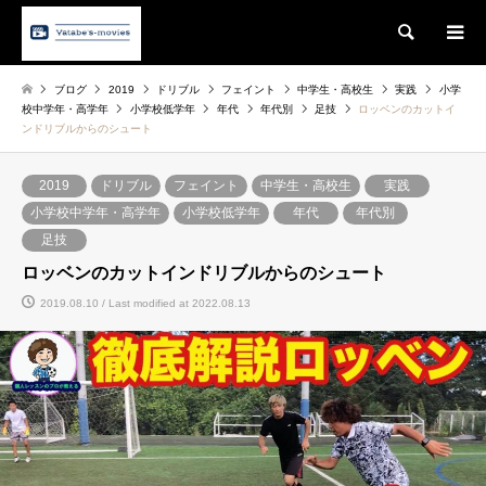
Search
ブログ
2019
ドリブル
フェイント
中学生・高校生
実践
小学
校中学年・高学年
小学校低学年
年代
年代別
足技
ロッベンのカットイ
ンドリブルからのシュート
2019
ドリブル
フェイント
中学生・高校生
実践
小学校中学年・高学年
小学校低学年
年代
年代別
足技
ロッベンのカットインドリブルからのシュート
2019.08.10 / Last modified at 2022.08.13