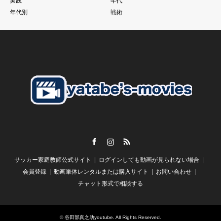
実践
年代
それでものめり込みすぎて、そこをおざなりにする
年代別
戦術
特に親子で行っているご家庭のお子さんに多いように見えま
す。
こうした現象に本当であればそれぞれのチームのコーチが歯止
めをかける必要があるにも関わらず
さらにそうした親御さんたちを助長するようなドリブル塾の存
在
私がずっと言い続けている
「親御さんの理解」
子供の言いなり。だから。がいいはずありません。
Facebook
Instagram
RSS
【スクールの必要性とは？】
サッカー家庭教師公式サイト
ログインしても動画が見られない場合
谷田部としては
「誰かが行っているから、、、」
会員登録
動画単体レンタルまたは購入サイト
お問い合わせ
チャット形式で相談する
という風にしか聞こえません。
一人一人の判断で本当に必要であれば行く
毎週通う必要性が全くわかりません。
©
谷田部真之助youtube
. All Rights Reserved.