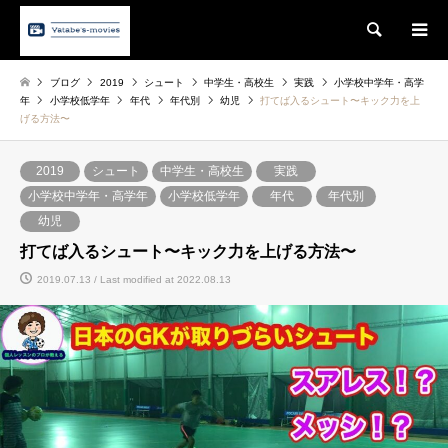
Search
ブログ
2019
シュート
中学生・高校生
実践
小学校中学年・高学
年
小学校低学年
年代
年代別
幼児
打てば入るシュート〜キック力を上
げる方法〜
2019
シュート
中学生・高校生
実践
小学校中学年・高学年
小学校低学年
年代
年代別
幼児
打てば入るシュート〜キック力を上げる方法〜
2019.07.13 / Last modified at 2022.08.13