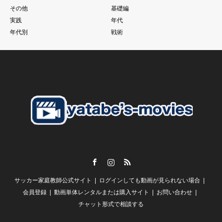
もちろん個の力
その他
基礎編
一人一人の技術があった上であることは大前提ですが、、、
実践
年代
それでものめり込みすぎて、そこをおざなりにする
年代別
戦術
特に親子で行っているご家庭のお子さんに多いように見えま
す。
こうした現象に本当であればそれぞれのチームのコーチが歯止
めをかける必要があるにも関わらず
さらにそうした親御さんたちを助長するようなドリブル塾の存
在
私がずっと言い続けている
「親御さんの理解」
子供の言いなり。だから。がいいはずありません。
Facebook
Instagram
RSS
【スクールの必要性とは？】
サッカー家庭教師公式サイト
ログインしても動画が見られない場合
谷田部としては
「誰かが行っているから、、、」
会員登録
動画単体レンタルまたは購入サイト
お問い合わせ
チャット形式で相談する
という風にしか聞こえません。