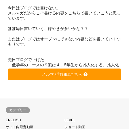
今日はブログでは書けない。
メルマガだからこそ書ける内容をこちらで書いていこうと思っ
ています。
ほぼ毎日書いていく、ぼやきが多いかな？？
またはブログではオープンにできない内容などを書いていくつ
もりです。
先日ブログで上げた
「低学年のエースの９割は４、5年生から凡人化する。凡人化
しないために、、、」
メルマガ詳細はこちら
https://soccer-kateikyousi.com/daihyoublog/archives/7684.htm
l
は非常に大きな反響を得ています。
きっと潜在的に心当たりのある方が多いのではないかと思いま
す。
カテゴリー
サッカーは一人ではできない。
ENGLISH
LEVEL
当たり前と言われるかもしれません。
サイト内限定動画
ショート動画