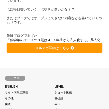
ています。
ほぼ毎日書いていく、ぼやきが多いかな？？
またはブログではオープンにできない内容などを書いていくつ
もりです。
先日ブログで上げた
「低学年のエースの９割は４、5年生から凡人化する。凡人化
しないために、、、」
メルマガ詳細はこちら
https://soccer-kateikyousi.com/daihyoublog/archives/7684.htm
l
は非常に大きな反響を得ています。
きっと潜在的に心当たりのある方が多いのではないかと思いま
す。
カテゴリー
サッカーは一人ではできない。
ENGLISH
LEVEL
当たり前と言われるかもしれません。
サイト内限定動画
ショート動画
もちろん個の力
その他
基礎編
一人一人の技術があった上であることは大前提ですが、、、
実践
年代