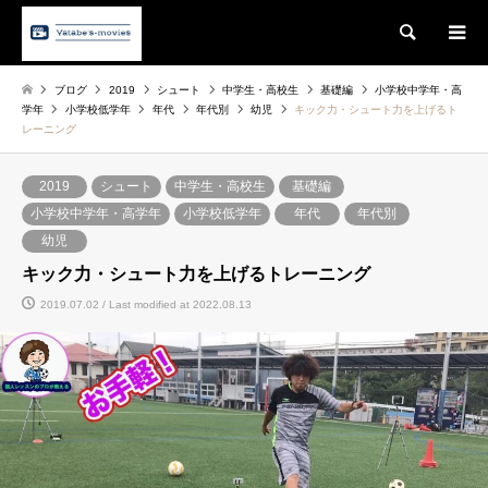
Search
ブログ
2019
シュート
中学生・高校生
基礎編
小学校中学年・高
学年
小学校低学年
年代
年代別
幼児
キック力・シュート力を上げるト
レーニング
2019
シュート
中学生・高校生
基礎編
小学校中学年・高学年
小学校低学年
年代
年代別
幼児
キック力・シュート力を上げるトレーニング
2019.07.02 / Last modified at 2022.08.13