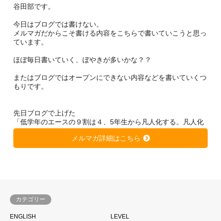
谷田部です。
今日はブログでは書けない。
メルマガだからこそ書ける内容をこちらで書いていこうと思っ
ています。
ほぼ毎日書いていく、ぼやきが多いかな？？
またはブログではオープンにできない内容などを書いていくつ
もりです。
先日ブログで上げた
「低学年のエースの９割は４、5年生から凡人化する。凡人化
しないために、、、」
メルマガ詳細はこちら
https://soccer-kateikyousi.com/daihyoublog/archives/7684.htm
l
は非常に大きな反響を得ています。
きっと潜在的に心当たりのある方が多いのではないかと思いま
す。
カテゴリー
サッカーは一人ではできない。
ENGLISH
LEVEL
当たり前と言われるかもしれません。