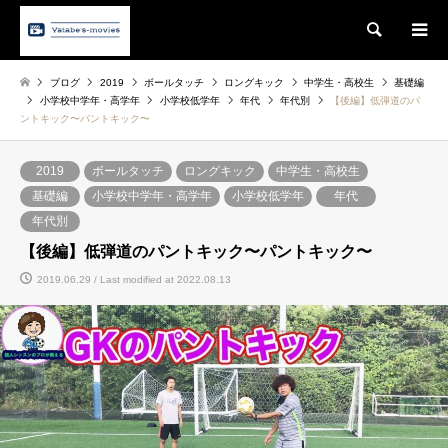
Search
ブログ
2019
ボールタッチ
ロングキック
中学生・高校生
基礎編
小学校中学年・高学年
小学校低学年
年代
年代別
【後編】低弾道のパ
ントキック〜パントキック〜
2019
ボールタッチ
ロングキック
中学生・高校生
基礎編
小学校中学年・高学年
小学校低学年
年代
年代別
【後編】低弾道のパントキック〜パントキック〜
2019.06.29 / Last modified at 2022.08.13