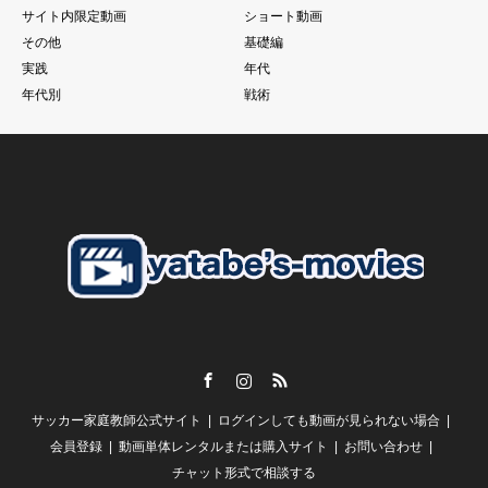
サイト内限定動画
ショート動画
もちろん個の力
その他
基礎編
一人一人の技術があった上であることは大前提ですが、、、
実践
年代
それでものめり込みすぎて、そこをおざなりにする
年代別
戦術
特に親子で行っているご家庭のお子さんに多いように見えま
す。
こうした現象に本当であればそれぞれのチームのコーチが歯止
めをかける必要があるにも関わらず
さらにそうした親御さんたちを助長するようなドリブル塾の存
在
私がずっと言い続けている
「親御さんの理解」
子供の言いなり。だから。がいいはずありません。
Facebook
Instagram
RSS
【スクールの必要性とは？】
サッカー家庭教師公式サイト
ログインしても動画が見られない場合
谷田部としては
「誰かが行っているから、、、」
会員登録
動画単体レンタルまたは購入サイト
お問い合わせ
チャット形式で相談する
という風にしか聞こえません。